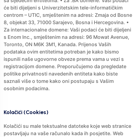
sa sljedećim entitetima: • Za .BA domene: Vaši podaci
će biti dijeljeni s Univerzitetskim tele-informatičkim
centrom – UTIC, smještenim na adresi: Zmaja od Bosne
8, objekat 33, 71000 Sarajevo, Bosna i Hercegovina. •
Za internacionalne domene: Vaši podaci će biti dijeljeni
s Enom Inc., smještenim na adresi: 96 Mowat Avenue,
Toronto, ON M6K 3M1, Kanada. Prijenos Vaših
podataka ovim entitetima potreban je kako bismo
ispunili naše ugovorne obveze prema vama u vezi s
registracijom domene. Preporučujemo da pregledate
politike privatnosti navedenih entiteta kako biste
saznali više o tome kako oni postupaju s Vašim
osobnim podacima.
Kolačići (Cookies)
Kolačići su male tekstualne datoteke koje web stranice
postavljaju na vaše računalo kada ih posjetite. Web