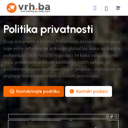
Politika privatnosti
Ovaj dokument o Politici Privatnosti detaljno objašnjava
koje vrste informacija prikuplja global.ba, kako se koriste,
pohranjuju i štite Vaši lični podaci, te kako osiguravamo
Vašu privatnost prilikom korištenja naših usluga, uz
poštivanje relevantnih zakonskih propisa i standarda, te
pružanje transparentnosti u našim procesima.
Kontaktirajte podršku
Kontakt podaci