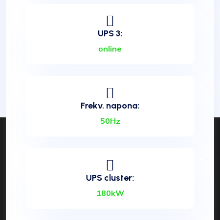
konkurencije. Našim korisnicima garantujemo brz odziv
i maksimalnu dostupnost usluga koje se hostuju kod
nas. Kompletna infrastruktura, od veza sa Internet
UPS 3:
backbone-om do neprekidnog napajanja (UPS), ima
online
barem jedan backup. Pridržavamo se visokih standarda
sigurnosti i pouzdanosti, osiguravajući da su podaci i
informacije klijenata uvijek sigurni i zaštićeni.
Frekv. napona:
50Hz
UPS cluster:
Naš cilj je da zadovoljimo potrebe svakog kupca, bilo
180kW
da se radi o minimalnim potrebama, pa sve do onih
zahtjevnijih. Jedinstveni smo, jer Vam nudi mogućnost