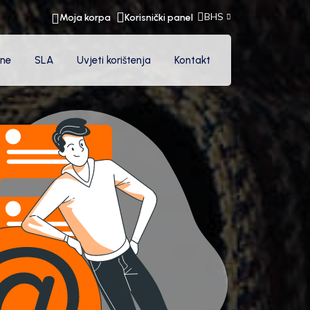
BHS
Moja korpa
Korisnički panel
ne
SLA
Uvjeti korištenja
Kontakt