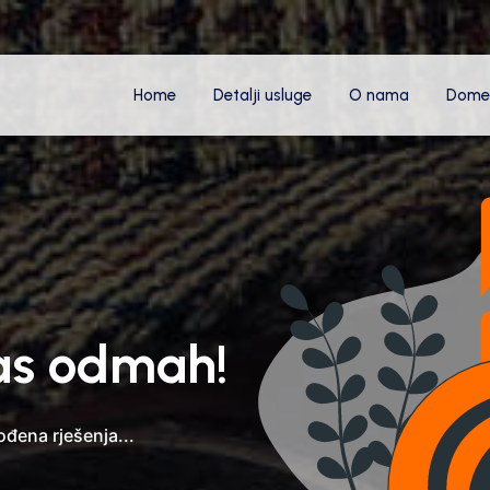
Home
Detalji usluge
O nama
Dome
nas odmah!
ođena rješenja...