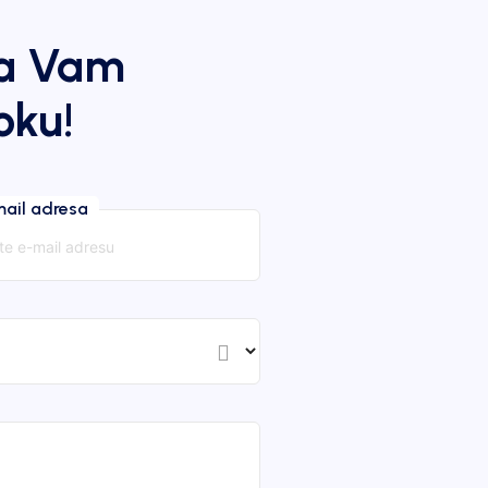
da Vam
oku!
mail adresa