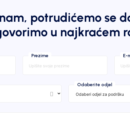
e nam, potrudićemo se 
ovorimo u najkraćem r
Prezime
E-
Odaberite odjel