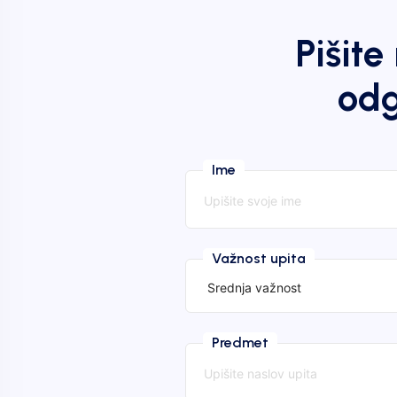
Pišit
odg
Ime
Važnost upita
Predmet