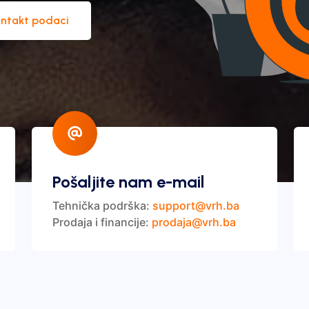
ntakt podaci
Pošaljite nam e-mail
Tehnička podrška:
support@vrh.ba
Prodaja i financije:
prodaja@vrh.ba