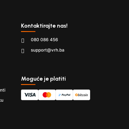
Kontaktirajte nas!
080 086 456
support@vrh.ba
Moguće je platiti
nti
ku