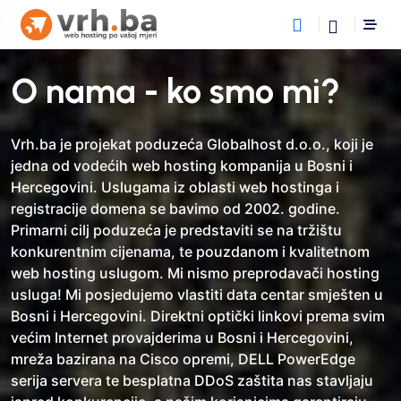
O nama - ko smo mi?
Vrh.ba je projekat poduzeća Globalhost d.o.o., koji je
jedna od vodećih web hosting kompanija u Bosni i
Hercegovini. Uslugama iz oblasti web hostinga i
registracije domena se bavimo od 2002. godine.
Primarni cilj poduzeća je predstaviti se na tržištu
konkurentnim cijenama, te pouzdanom i kvalitetnom
web hosting uslugom. Mi nismo preprodavači hosting
usluga! Mi posjedujemo vlastiti data centar smješten u
Bosni i Hercegovini. Direktni optički linkovi prema svim
većim Internet provajderima u Bosni i Hercegovini,
mreža bazirana na Cisco opremi, DELL PowerEdge
serija servera te besplatna DDoS zaštita nas stavljaju