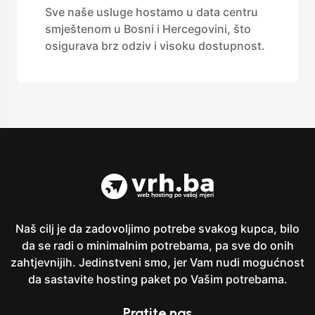
Sve naše usluge hostamo u data centru
smještenom u Bosni i Hercegovini, što
osigurava brz odziv i visoku dostupnost.
Naš cilj je da zadovoljimo potrebe svakog kupca, bilo
da se radi o minimalnim potrebama, pa sve do onih
zahtjevnijih. Jedinstveni smo, jer Vam nudi mogućnost
da sastavite hosting paket po Vašim potrebama.
Pratite nas